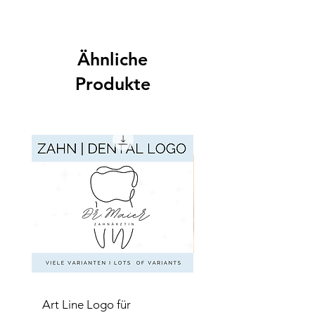
Mit dem Kauf dieser Vorlage hast du das
günstiger als bei Einzelbestellung.
Recht erworben, den gesamten Text oder
Teile davon für einen unbegrenzten
Zeitraum in einem Etsy-Shop und auf der
Ähnliche
dazugehörigen Etsy-Pattern-Website als
Rechtstext zu veröffentlichen. Für einen
Produkte
zweiten Etsy-Shop oder eine zweite Etsy-
Pattern-Website musst du dir die Vorlage
erneut bestellen.Du darfst diesen Text
sowie einzelne Abschnitte nicht an Dritte
weitergeben, es sei denn du erfüllst damit
gesetzliche Vorschriften. Der Verkauf dieses
Textes ist untersagt. Ändern sich die
Rechtslage oder die Nutzungsbedingungen
von Etsy wirst du von uns grundsätzlich nicht
darüber informiert, dass dieser Text
womöglich seine Gültigkeit als
Mustervorlage ganz oder teilweise verloren
hat. Möchtest du über Neuauflagen dieser
Mustervorlage informiert werden, schreib
dich für unseren Newsletter auf
Art Line Logo für
Art Line Logo für
www.startuptogo.org ein.