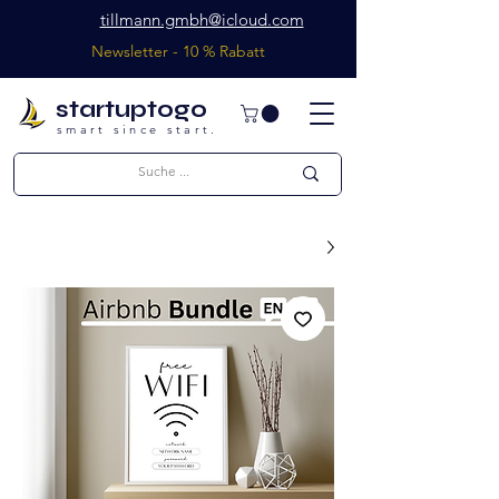
tillmann.gmbh@icloud.com
Newsletter - 10 % Rabatt
startuptogo
smart since start.