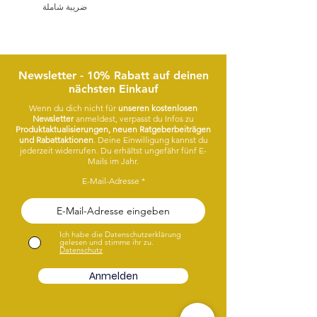
ضريبة شاملة
Newsletter - 10% Rabatt auf deinen
nächsten Einkauf
Wenn du dich nicht für
unseren kostenlosen
Newsletter
anmeldest, verpasst du Infos zu
Produktaktualisierungen, neuen Ratgeberbeiträgen
und Rabattaktionen
. Deine Einwilligung kannst du
jederzeit widerrufen. Du erhältst ungefähr fünf E-
Mails im Jahr.
E-Mail-Adresse
Ich habe die Datenschutzerklärung
gelesen und stimme ihr zu.
Datenschutz
Anmelden