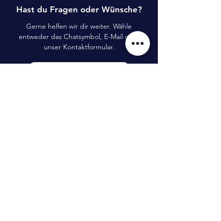
Hast du Fragen oder Wünsche?
Gerne helfen wir dir weiter. Wähle
entweder das Chatsymbol, E-Mail oder
unser Kontaktformular.
Kontaktformular
E-Mail
startuptogo
Benedikt Tillmann GmbH
Hauptstraße 16
99869 Weingarten