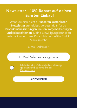
Newsletter - 10% Rabatt auf deinen
nächsten Einkauf
Wenn du dich nicht für
unseren kostenlosen
Newsletter
anmeldest, verpasst du Infos zu
Produktaktualisierungen, neuen Ratgeberbeiträgen
und Rabattaktionen
. Deine Einwilligung kannst du
jederzeit widerrufen. Du erhältst ungefähr fünf E-
Mails im Jahr.
E-Mail-Adresse
Ich habe die Datenschutzerklärung
gelesen und stimme ihr zu.
Datenschutz
Anmelden