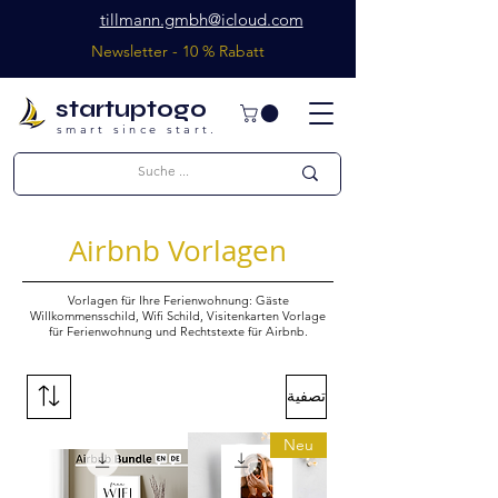
tillmann.gmbh@icloud.com
Newsletter - 10 % Rabatt
startuptogo
smart since start.
Airbnb Vorlagen
Vorlagen für Ihre Ferienwohnung: Gäste
Willkommensschild, Wifi Schild, Visitenkarten Vorlage
für Ferienwohnung und Rechtstexte für Airbnb.
تصفية
Neu