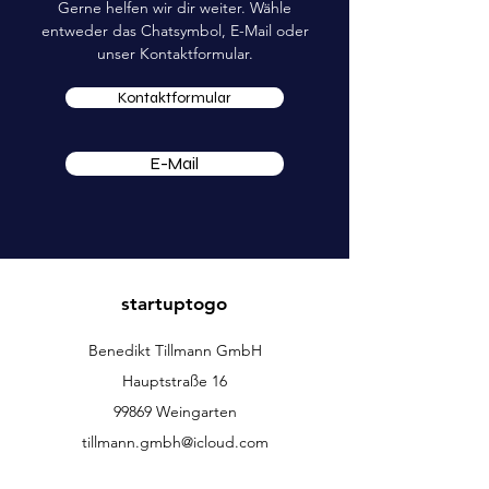
Gerne helfen wir dir weiter. Wähle
entweder das Chatsymbol, E-Mail oder
unser Kontaktformular.
Kontaktformular
E-Mail
startuptogo
Benedikt Tillmann GmbH
Hauptstraße 16
99869 Weingarten
tillmann.gmbh@icloud.com