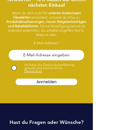
nächsten Einkauf
Wenn du dich nicht für
unseren kostenlosen
Newsletter
anmeldest, verpasst du Infos zu
Produktaktualisierungen, neuen Ratgeberbeiträgen
und Rabattaktionen
. Deine Einwilligung kannst du
jederzeit widerrufen. Du erhältst ungefähr fünf E-
Mails im Jahr.
E-Mail-Adresse
Ich habe die Datenschutzerklärung
gelesen und stimme ihr zu.
Datenschutz
Anmelden
Hast du Fragen oder Wünsche?