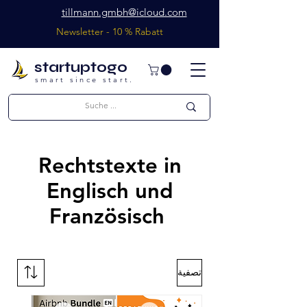
tillmann.gmbh@icloud.com
Newsletter - 10 % Rabatt
startuptogo
smart since start.
Rechtstexte in
Englisch und
Französisch
تصفية