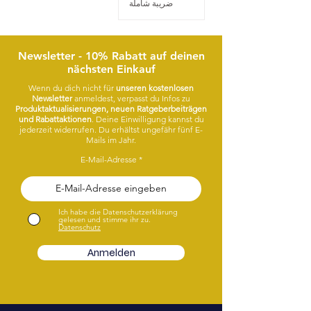
ضريبة شاملة
Newsletter - 10% Rabatt auf deinen
nächsten Einkauf
Wenn du dich nicht für
unseren kostenlosen
Newsletter
anmeldest, verpasst du Infos zu
Produktaktualisierungen, neuen Ratgeberbeiträgen
und Rabattaktionen
. Deine Einwilligung kannst du
jederzeit widerrufen. Du erhältst ungefähr fünf E-
Mails im Jahr.
E-Mail-Adresse
Ich habe die Datenschutzerklärung
gelesen und stimme ihr zu.
Datenschutz
Anmelden