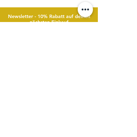
Newsletter - 10% Rabatt auf deinen
nächsten Einkauf
Wenn du dich nicht für
unseren kostenlosen
Newsletter
anmeldest, verpasst du Infos zu
Produktaktualisierungen, neuen Ratgeberbeiträgen
und Rabattaktionen
. Deine Einwilligung kannst du
jederzeit widerrufen. Du erhältst ungefähr fünf E-
Mails im Jahr.
E-Mail-Adresse
Ich habe die Datenschutzerklärung
gelesen und stimme ihr zu.
Datenschutz
Anmelden