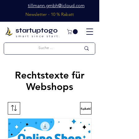
tillmann.gmbh@icloud.com
Newsletter - 10 % Rabatt
startuptogo
smart since start.
Rechtstexte für
Webshops
تصفية