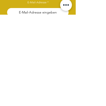
E-Mail-Adresse
Ich habe die Datenschutzerklärung
gelesen und stimme ihr zu.
Datenschutz
Anmelden
Hast du Fragen oder Wünsche?
Gerne helfen wir dir weiter. Wähle
entweder das Chatsymbol, E-Mail oder
unser Kontaktformular.
Kontaktformular