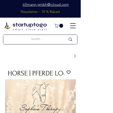
tillmann.gmbh@icloud.com
Newsletter - 10 % Rabatt
startuptogo
smart since start.