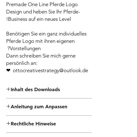
Premade One Line Pferde Logo
Design und heben Sie Ihr Pferde-
Business auf ein neues Level!
Benötigen Sie ein ganz individuelles
Pferde Logo mit ihren eigenen
Vorstellungen?
Dann schreiben Sie mich gerne
persönlich an:
ottocreativestrategy@outlook.de ❤
Inhalt des Downloads
deinen Entwurf zur ersten Ansicht
Anleitung zum Anpassen
eine Revisionsrunde inklusive
SVG-Vektordatei (skalierbar, ideal für
1. Lege das Produkt in den Warenkorb
Printsachen)
Rechtliche Hinweise
2. Gehe zum Warenkorb & gib unter dem
PPG Datei
Feld Notizen folgendes an:
PNG Datei (transparent)
Digitaler Download: Dies ist ein digitales