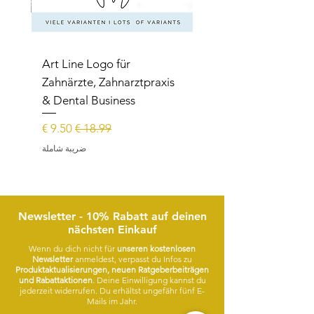
Art Line Logo für
Zahnärzte, Zahnarztpraxis
rer
& Dental Business
سعر عادي
سعر البيع
ضريبة شاملة
Newsletter - 10% Rabatt auf deinen
nächsten Einkauf
Wenn du dich nicht für
unseren kostenlosen
Newsletter
anmeldest, verpasst du Infos zu
Produktaktualisierungen, neuen Ratgeberbeiträgen
und Rabattaktionen
. Deine Einwilligung kannst du
jederzeit widerrufen. Du erhältst ungefähr fünf E-
Mails im Jahr.