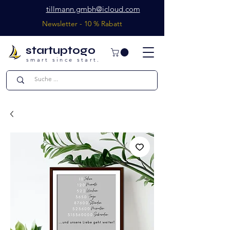
tillmann.gmbh@icloud.com
Newsletter - 10 % Rabatt
startuptogo
smart since start.