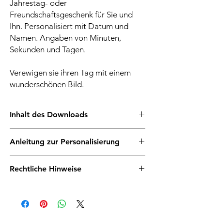
Jahrestag- oder
Freundschaftsgeschenk für Sie und
Ihn. Personalisiert mit Datum und
Namen. Angaben von Minuten,
Sekunden und Tagen.
Verewigen sie ihren Tag mit einem
wunderschönen Bild.
Inhalt des Downloads
♥ Hochwertiger digitale Datei, personalisiert
Anleitung zur Personalisierung
mit den Namen, Datum und besonders
elegantem minimalistischem Herz. Die
Lege das Produkt in den Warenkorb
Printvorlage gibt es in weiß, grau oder rosé.
Rechtliche Hinweise
Gehe zum Warenkorb & gib in das Feld
PNG Datei + PDF Druck Datei
Notizen folgendes ein:
♥ Bereite dem frisch verheirateten
Sofortdownload: Dies ist ein digitales
Namen
Brautpaar zur Hochzeit, dem lange
Produkt zum sofortigen Download, du
Datum
verheirateten Ehepaar zum Jahrestag, den
erhältst keinen physischen Artikel. Deine
Wunschfarbe
Verliebten zum Valentinstag, deiner