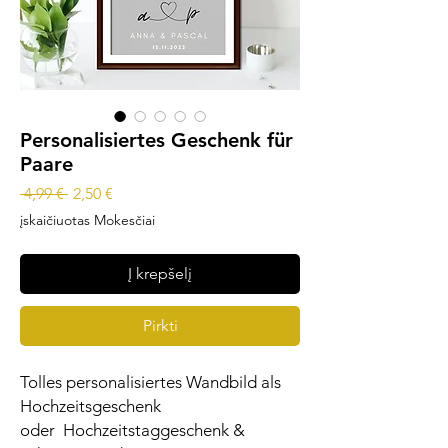
Personalisiertes Geschenk für
Paare
Įprastinė
Pardavimo
 4,99 € 
2,50 €
kaina
kaina
įskaičiuotas Mokesčiai
Į krepšelį
Pirkti
Tolles personalisiertes Wandbild als
Hochzeitsgeschenk
oder Hochzeitstaggeschenk &