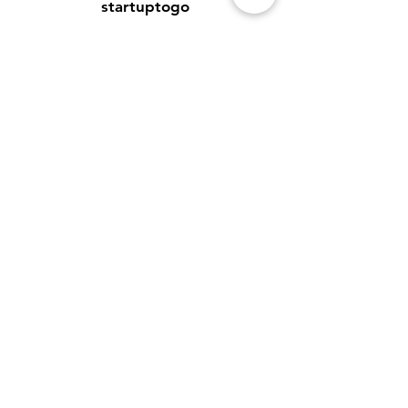
startuptogo
Benedikt Tillmann GmbH
Hauptstraße 16
99869 Weingarten
tillmann.gmbh@icloud.com
Kundenservice
Kontakt
Hilfe-Center
Informationen zur Authentizität von
Bewertungen
Newsletter
Richtlinien